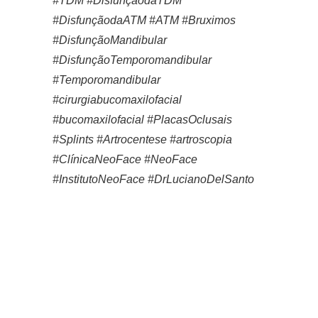
#TDM #DisfunçãodaTDM
#DisfunçãodaATM #ATM #Bruximos
#DisfunçãoMandibular
#DisfunçãoTemporomandibular
#Temporomandibular
#cirurgiabucomaxilofacial
#bucomaxilofacial #PlacasOclusais
#Splints #Artrocentese #artroscopia
#ClínicaNeoFace #NeoFace
#InstitutoNeoFace #DrLucianoDelSanto