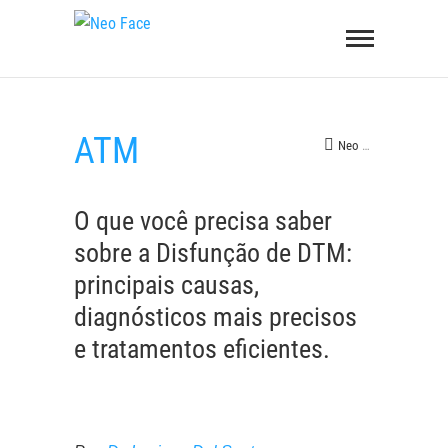
Skip
Neo
to
Face
content
ATM
Neo Face
>
ATM
O que você precisa saber
sobre a Disfunção de DTM:
principais causas,
diagnósticos mais precisos
e tratamentos eficientes.