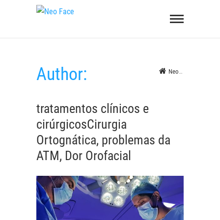
Skip
Neo
to
Face
content
Author:
Neo Face
>
Articles 
tratamentos clínicos e
cirúrgicos
Cirurgia
Ortognática, problemas da
ATM, Dor Orofacial