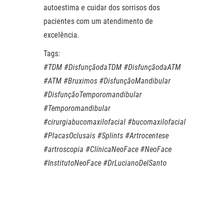
autoestima e cuidar dos sorrisos dos
pacientes com um atendimento de
excelência.
Tags:
#TDM #DisfunçãodaTDM #DisfunçãodaATM
#ATM #Bruximos #DisfunçãoMandibular
#DisfunçãoTemporomandibular
#Temporomandibular
#cirurgiabucomaxilofacial #bucomaxilofacial
#PlacasOclusais #Splints #Artrocentese
#artroscopia #ClínicaNeoFace #NeoFace
#InstitutoNeoFace #DrLucianoDelSanto