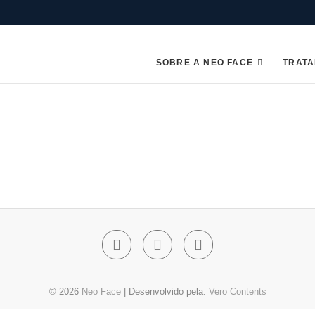
SOBRE A NEO FACE
TRAT
Facebook
Instagram
Linkedin
© 2026
Neo Face
| Desenvolvido pela:
Vero Contents