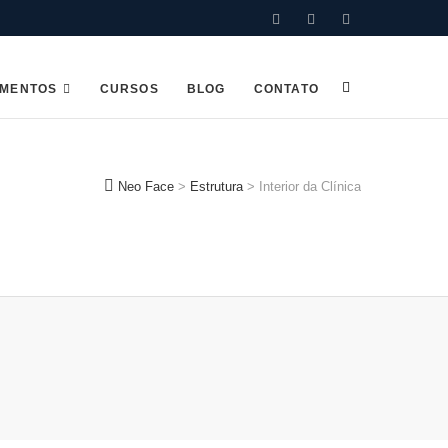
Facebook
Instagram
Linkedin
AMENTOS
CURSOS
BLOG
CONTATO
Neo Face
>
Estrutura
>
Interior da Clínica